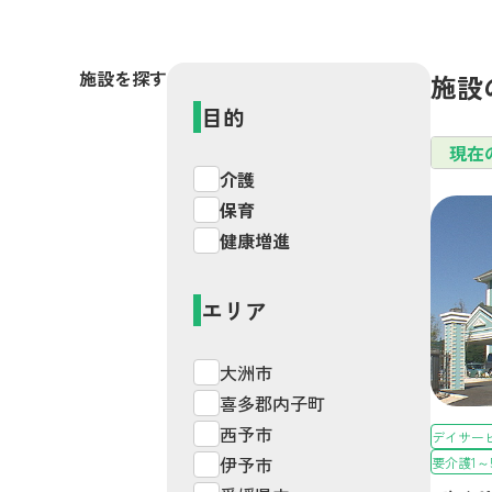
施設を探す
施設
目的
現在
介護
保育
要支援1
（事業対象者）
健康増進
要支援2
（事業対象者）
要介護1
要介護2
エリア
要介護3
要介護4
要介護5
その他
大洲市
喜多郡内子町
西予市
デイサー
伊予市
要介護1～