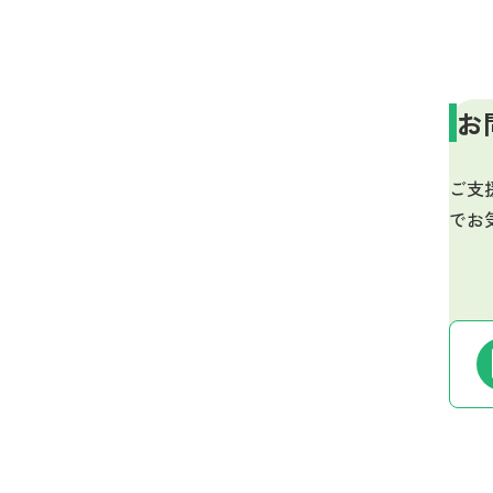
お
ご支
でお