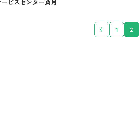
サービスセンター蒼月
«
1
2