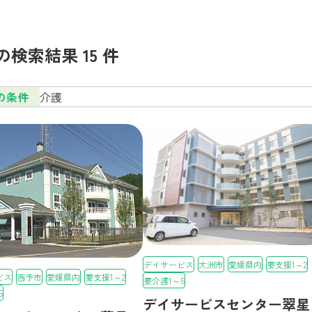
の検索結果 15 件
の条件
介護
デイサービス
大洲市
愛媛県内
要支援1～2
ビス
西予市
愛媛県内
要支援1～2
要介護1～5
5
デイサービスセンター翠星