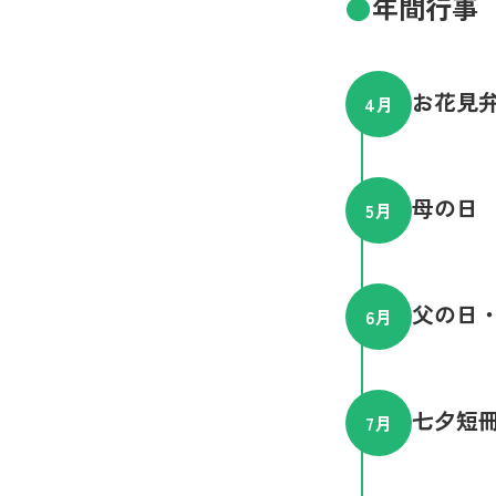
年間行事
お花見
4
月
母の日
5
月
父の日
6
月
七夕短
7
月