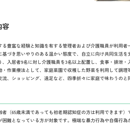
内容
する豊富な経験と知識を有する管理者および介護職員が利用者
に基づき思いやりのある温かい態度で、自立に向け共同生活を
う、入居者9名に対し介護職員を3名以上配置し、食事・排泄・
動・作業療法として、家庭菜園で収穫した野菜を利用して調理
交流、ショッピング、遠足など、四季折々に家庭で味わうのと
高齢者（65歳未満であっても初老期認知症の方は利用できます
が困難となっている方が対象です。極端な暴力行為や自傷行為