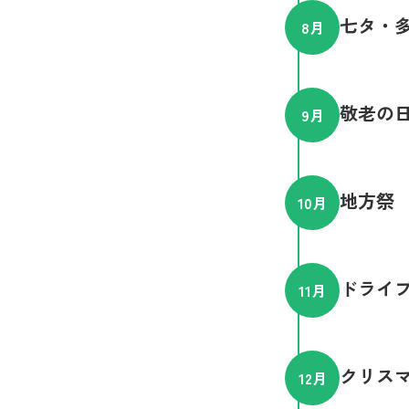
七タ・
8
月
敬老の
9
月
地方祭
10
月
ドライ
11
月
クリス
12
月