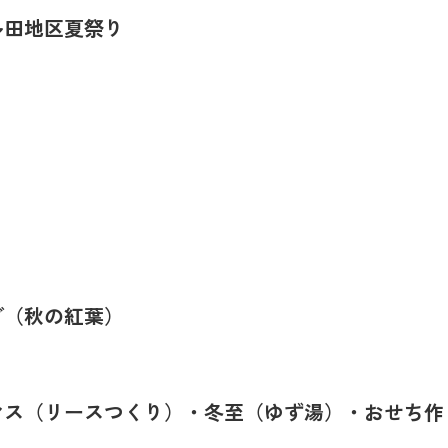
多田地区夏祭り
日
ブ（秋の紅葉）
マス（リースつくり）・冬至（ゆず湯）・おせち作