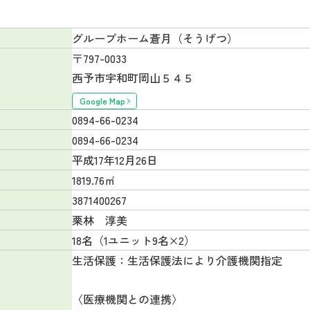
グループホーム蒼月（そうげつ）
〒797-0033
西予市宇和町岡山５４５
Google Map
0894-66-0234
0894-66-0234
平成17年12月26日
1819.76㎡
3871400267
栗林 淳美
18名（1ユニット9名×2）
生活保護：生活保護法により介護機関指定
〈医療機関との連携〉