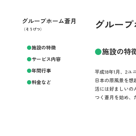
グループホーム蒼月
グループ
（そうげつ）
施設の特徴
施設の特
サービス内容
年間行事
平成18年1月、2
日本の原風景を想
料金など
活には好ましいの
つく蒼月を始め、