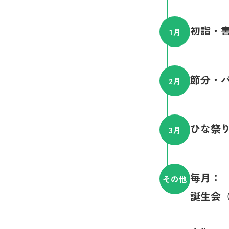
初詣・
1
月
節分・
2
月
ひな祭
3
月
毎月：
その他
誕生会